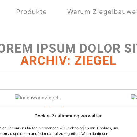
Produkte
Warum Ziegelbauwe
OREM IPSUM DOLOR SI
ARCHIV:
ZIEGEL
Innenwandziegel.
S
Cookie-Zustimmung verwalten
Dank vieler kleiner Hohlkammern und einer
Di
ausgeklügelten Lochgeometrie gewährleisten
Fl
males Erlebnis zu bieten, verwenden wir Technologien wie Cookies, um
diese Ziegel eine hohe Wärmedämmung.
Ra
onen zu speichern und/oder darauf zuzugreifen. Wenn du diesen