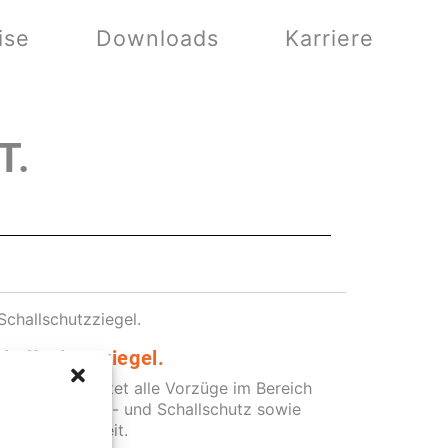
ise
Downloads
Karriere
T.
challschutzziegel.
eser Ziegel bietet alle Vorzüge im Bereich
exibilität, Brand- und Schallschutz sowie
umbehaglichkeit.