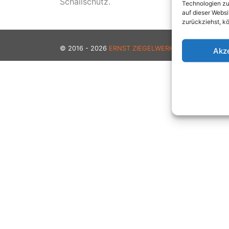
Schallschutz.
Technologien zu
auf dieser Websi
zurückziehst, k
© 2016 - 2026
ERNST ZIEGELWERK GMBH & CO. KG
Akz