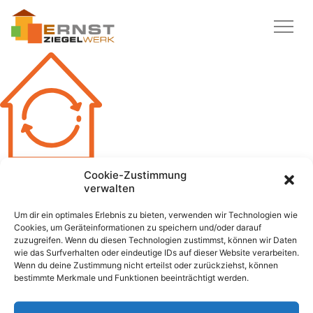
Cookie-Zustimmung
verwalten
ANGENEHMES KLIMA:
Um dir ein optimales Erlebnis zu bieten, verwenden wir Technologien wie
Cookies, um Geräteinformationen zu speichern und/oder darauf
Ein Ziegel hält die Wärme im Gebäude und durch die
zuzugreifen. Wenn du diesen Technologien zustimmst, können wir Daten
feinporige Struktur von gebrannten Ziegeln wird
wie das Surfverhalten oder eindeutige IDs auf dieser Website verarbeiten.
außerdem das Luft- und Feuchtigkeitsverhältnis
Wenn du deine Zustimmung nicht erteilst oder zurückziehst, können
automatisch reguliert. So erhält man ein jederzeit
bestimmte Merkmale und Funktionen beeinträchtigt werden.
angenehmes Raumklima.