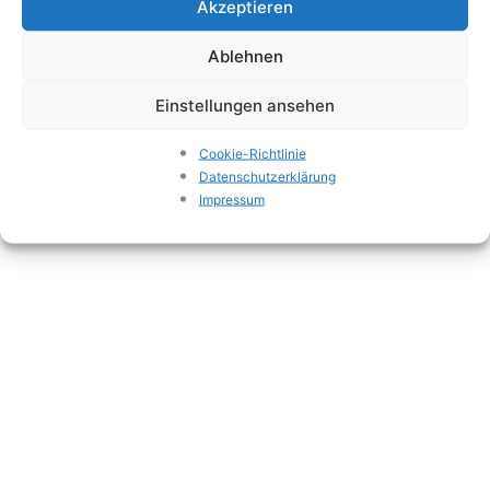
Akzeptieren
© 2016 - 2026
ERNST ZIEGELWERK GMBH & CO. KG
Ablehnen
Impressum
Einstellungen ansehen
Datenschutzerklärung
Cookie-Richtlinie
Datenschutzerklärung
Impressum